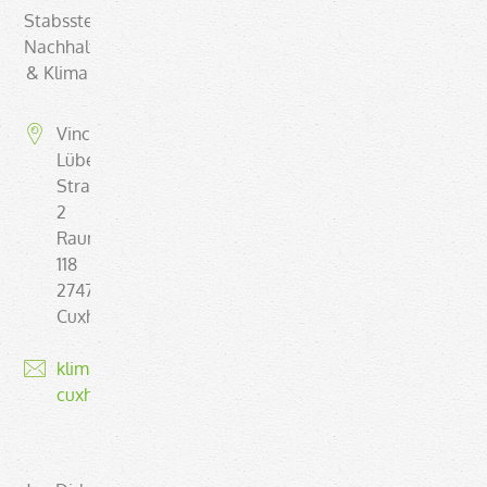
Stabsstelle
Nachhaltigkeit
& Klima
Vincent-
Lübeck-
Straße
2
Raum
118
27474
Cuxhaven
klimaschutz@landkreis-
cuxhaven.de