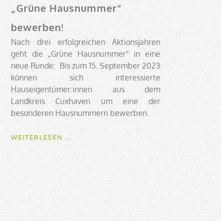
„Grüne Hausnummer“
bewerben!
Nach drei erfolgreichen Aktionsjahren
geht die „Grüne Hausnummer“ in eine
neue Runde: Bis zum 15. September 2023
können sich interessierte
Hauseigentümer:innen aus dem
Landkreis Cuxhaven um eine der
besonderen Hausnummern bewerben.
BAUEN
WEITERLESEN …
UND
SANIEREN
FÜR
DEN
KLIMASCHUTZ:
JETZT
UM
DIE
„GRÜNE