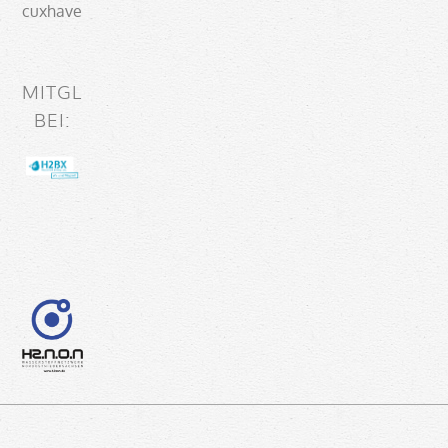
cuxhaven.de
MITGLIED
BEI: