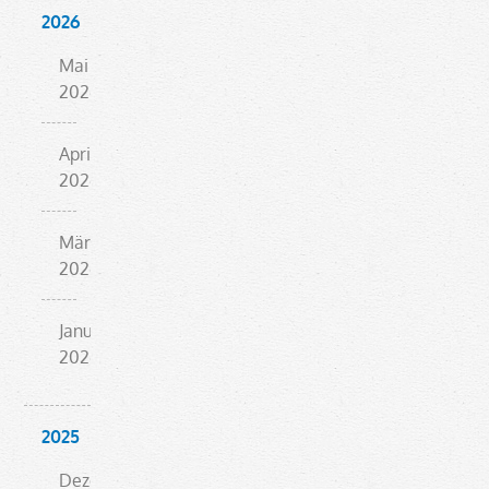
HAUSNUMMER“
2026
BEWERBEN!
Mai
2026
April
2026
März
2026
Januar
2026
2025
Dezember