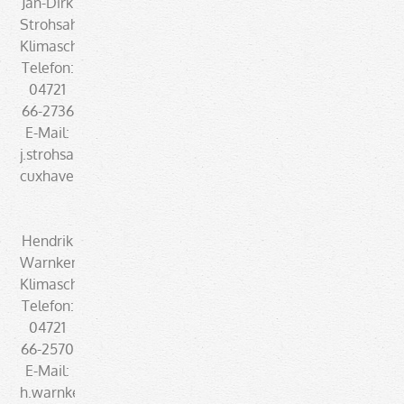
Jan-Dirk
Strohsahl
Klimaschutzmonitoring
Telefon:
04721
66-2736
E-Mail:
j.strohsahl@landkreis-
cuxhaven.de
Hendrik
Warnken
Klimaschutzmanagement
Telefon:
04721
66-2570
E-Mail:
h.warnken@landkreis-