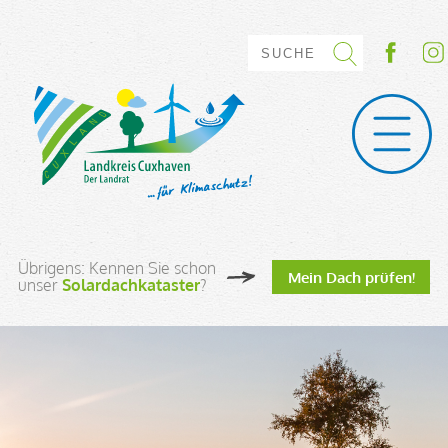
Übrigens: Kennen Sie schon
Mein Dach prüfen!
unser
Solardachkataster
?