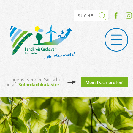
Übrigens: Kennen Sie schon
Mein Dach prüfen!
unser
Solardachkataster
?