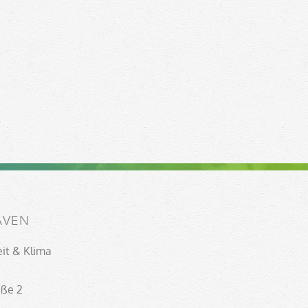
AVEN
eit & Klima
aße 2