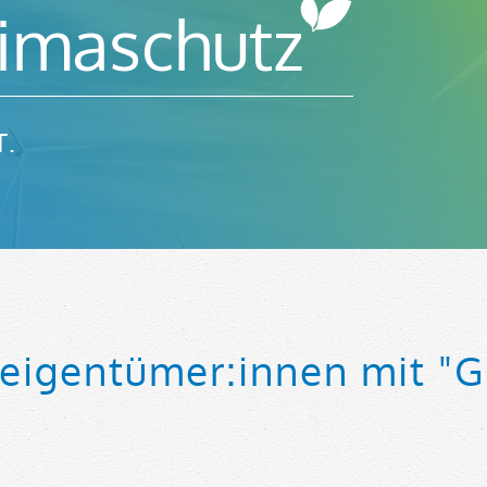
limaschutz
T.
seigentümer:innen mit "