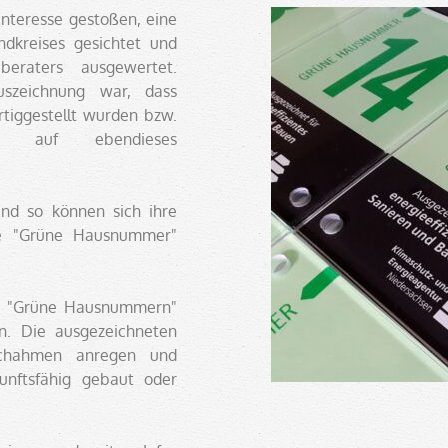
nteresse gestoßen, eine
dkreises gesichtet und
beraters ausgewertet.
uszeichnung war, dass
tiggestellt wurden bzw.
en auf ebendieses
und so können sich ihre
rne "Grüne Hausnummer"
52 "Grüne Hausnummern"
n. Die ausgezeichneten
achahmen anregen und
unftsfähig gebaut oder