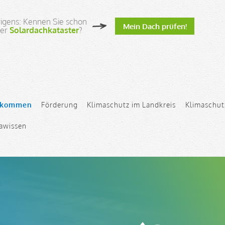
igens: Kennen Sie schon
Mein Dach prüfen!
ser
Solardachkataster
?
gation
lkommen
Förderung
Klimaschutz im Landkreis
Klimaschut
springen
awissen