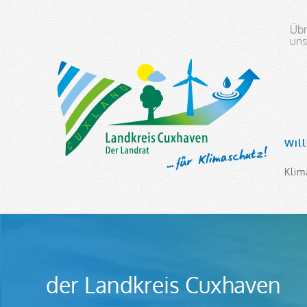
Übr
un
Navi
Wil
über
Klim
der Landkreis Cuxhaven