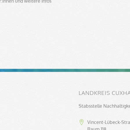
:innen und weitere Infos
LANDKREIS CUXH
Stabsstelle Nachhaltigk
Vincent-Lübeck-Str
Raum 118